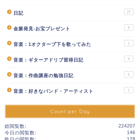
27
日記
8
金脈発見-お宝プレゼント
1
音楽：1オクターブ下を歌ってみた
4
音楽：ギターアドリブ習得日記
5
音楽：作曲講座の勉強日記
1
音楽：好きなバンド・アーティスト
Count per Day
224207
総閲覧数:
146
今日の閲覧数:
178
昨日の閲覧数: