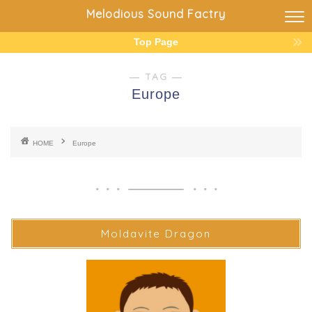
Melodious Sound Factry
Top Page
― TAG ―
Europe
HOME
Europe
Moldavite Dragon