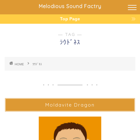
Melodious Sound Factry
Top Page
― TAG ―
ﾗｳﾄﾞﾈｽ
HOME
ﾗｳﾄﾞﾈｽ
Moldavite Dragon