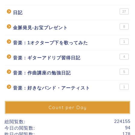
27
日記
8
金脈発見-お宝プレゼント
1
音楽：1オクターブ下を歌ってみた
4
音楽：ギターアドリブ習得日記
5
音楽：作曲講座の勉強日記
1
音楽：好きなバンド・アーティスト
Count per Day
224155
総閲覧数:
94
今日の閲覧数:
178
昨日の閲覧数: