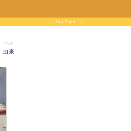
Top Page
― TAG ―
由来