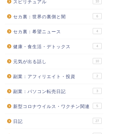
スピリチュアル
10
セカ裏：世界の裏側と闇
6
セカ裏：希望ニュース
4
健康・食生活・デトックス
4
元気が出る話し
10
副業：アフィリエイト・投資
2
副業：パソコン転売日記
3
新型コロナウイルス・ワクチン関連
5
日記
27