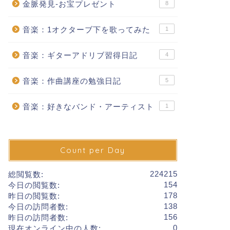
金脈発見-お宝プレゼント
8
音楽：1オクターブ下を歌ってみた
1
音楽：ギターアドリブ習得日記
4
音楽：作曲講座の勉強日記
5
音楽：好きなバンド・アーティスト
1
Count per Day
224215
総閲覧数:
154
今日の閲覧数:
178
昨日の閲覧数:
138
今日の訪問者数:
156
昨日の訪問者数:
0
現在オンライン中の人数: