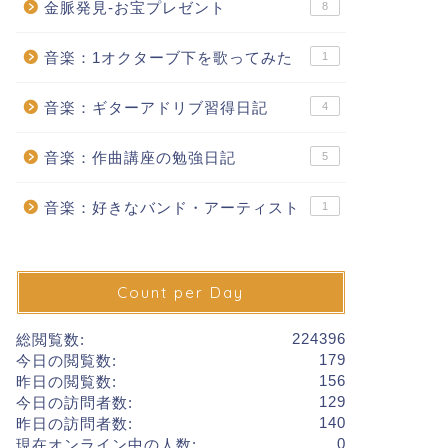
金脈発見-お宝プレゼント
8
音楽：1オクターブ下を歌ってみた
1
音楽：ギターアドリブ習得日記
4
音楽：作曲講座の勉強日記
5
音楽：好きなバンド・アーティスト
1
Count per Day
224396
総閲覧数:
179
今日の閲覧数:
156
昨日の閲覧数:
129
今日の訪問者数:
140
昨日の訪問者数:
0
現在オンライン中の人数: