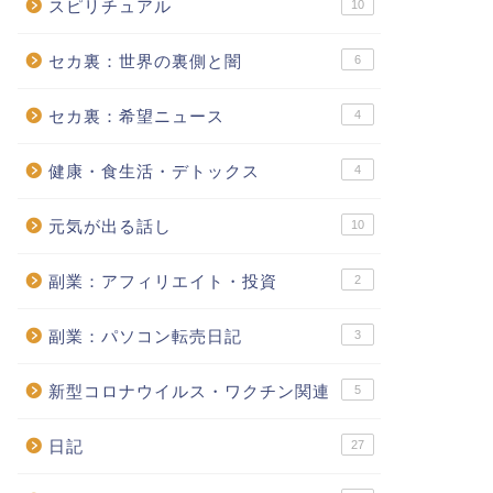
スピリチュアル
10
セカ裏：世界の裏側と闇
6
セカ裏：希望ニュース
4
健康・食生活・デトックス
4
元気が出る話し
10
副業：アフィリエイト・投資
2
副業：パソコン転売日記
3
新型コロナウイルス・ワクチン関連
5
日記
27